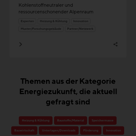
Kohlenstoffneutraler und
ressourcenschonender Alpenraum
Experten
Heizung & Kühlung
Innovation
Muster/Forschungsgebäude
Partner/Netzwerk
Themen aus der Kategorie
Energiezukunft, die aktuell
gefragt sind
Heizung & Kühlung
Baustoffe/Material
Speichermasse
Bauwirtschaft
Unterlagen/Downloads
Förderung
Innovation