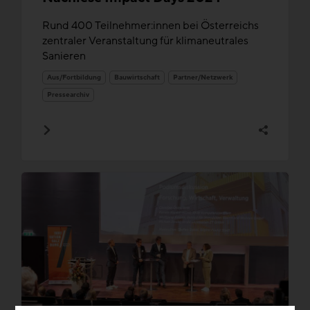
Rund 400 Teilnehmer:innen bei Österreichs
zentraler Veranstaltung für klimaneutrales
Sanieren
Aus/Fortbildung
Bauwirtschaft
Partner/Netzwerk
Pressearchiv