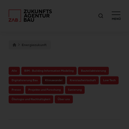
MENÜ
Energiezukunft
Alle
BIM - Building Information Modeling
Bauteilaktivierung
Digitalisierung Bau
Klimawandel
Kreislaufwirtschaft
Low Tech
Presse
Projekte und Forschung
Sanierung
Ökologie und Nachhaltigkeit
Über uns