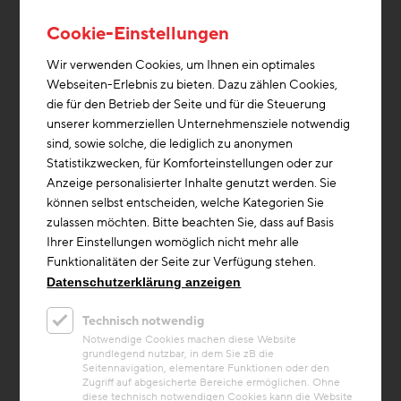
Cookie-Einstellungen
Bildung & Kommunikation
Klimawandel
+2
Wir verwenden Cookies, um Ihnen ein optimales
Webseiten-Erlebnis zu bieten. Dazu zählen Cookies,
Beitrag
die für den Betrieb der Seite und für die Steuerung
Der Green Deal als Chance -
unserer kommerziellen Unternehmensziele notwendig
Nachlese Brennpunkt Alpines
sind, sowie solche, die lediglich zu anonymen
Bauen 2022
Statistikzwecken, für Komforteinstellungen oder zur
13.10.2022_So wird die Bauwirtschaft
Anzeige personalisierter Inhalte genutzt werden. Sie
nachhaltig
können selbst entscheiden, welche Kategorien Sie
Aus/Fortbildung
Bauwirtschaft
Partner/Netzwerk
zulassen möchten. Bitte beachten Sie, dass auf Basis
Ihrer Einstellungen womöglich nicht mehr alle
Pressearchiv
Funktionalitäten der Seite zur Verfügung stehen.
Datenschutzerklärung anzeigen
Technisch notwendig
Notwendige Cookies machen diese Website
grundlegend nutzbar, in dem Sie zB die
Seitennavigation, elementare Funktionen oder den
Zugriff auf abgesicherte Bereiche ermöglichen. Ohne
diese technisch notwendigen Cookies kann die Website