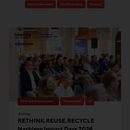
Partner/Netzwerk
Aus/Fortbildung
Heizung
Bildung & Kommunikation
Klimawandel
+2
Beitrag
RETHINK.REUSE.RECYCLE
Nachlese Impact Days 2024