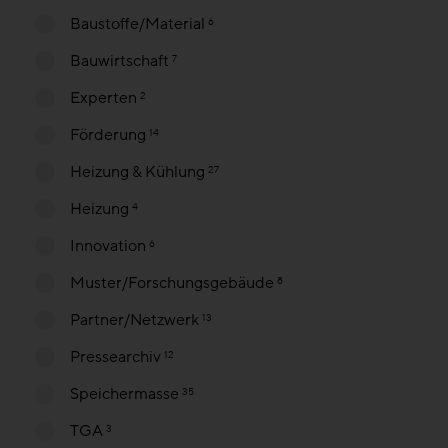
Baustoffe/Material
6
Bauwirtschaft
7
Experten
2
Förderung
14
Heizung & Kühlung
27
Heizung
4
Innovation
6
Muster/Forschungsgebäude
8
Partner/Netzwerk
13
Pressearchiv
12
Speichermasse
35
TGA
3