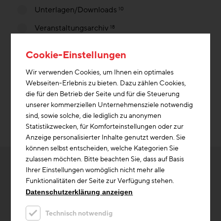
Unterlagen/Downloads
10
Veranstaltungsarchiv
18
Cookie-Einstellungen
Art
Wir verwenden Cookies, um Ihnen ein optimales
Alle
Webseiten-Erlebnis zu bieten. Dazu zählen Cookies,
die für den Betrieb der Seite und für die Steuerung
unserer kommerziellen Unternehmensziele notwendig
sind, sowie solche, die lediglich zu anonymen
Filter übernehmen und Ergebnisse
Statistikzwecken, für Komforteinstellungen oder zur
anzeigen
Anzeige personalisierter Inhalte genutzt werden. Sie
können selbst entscheiden, welche Kategorien Sie
zulassen möchten. Bitte beachten Sie, dass auf Basis
Ihrer Einstellungen womöglich nicht mehr alle
Leider wurden mit den ausgewählten Filterkriterien
Funktionalitäten der Seite zur Verfügung stehen.
keine Beiträge gefunden!
Datenschutzerklärung anzeigen
Bitte ändern Sie Ihre Filterkriterien oder setzen Sie
alle Filter zurück um alle Beiträge anzuzeigen.
Technisch notwendig