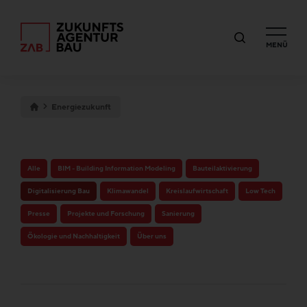
MENÜ
Energiezukunft
Alle
BIM - Building Information Modeling
Bauteilaktivierung
Digitalisierung Bau
Klimawandel
Kreislaufwirtschaft
Low Tech
Presse
Projekte und Forschung
Sanierung
Ökologie und Nachhaltigkeit
Über uns