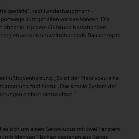
tte gestärkt“, sagt Landeshauptmann-
ansportwege kurz gehalten werden können. Die
von ohnehin in jedem Gebäude bestehenden
er Energien werden umweltschonende Baukonzepte
iner Fußbodenheizung. „So ist der Massivbau eine
uzberger und fügt hinzu: „Das simple System der
nierungen einfach einzusetzen.“
t es sich um einen Betonkubus mit zwei Fenstern
raumbildenden Flächen bestehen aus Beton: