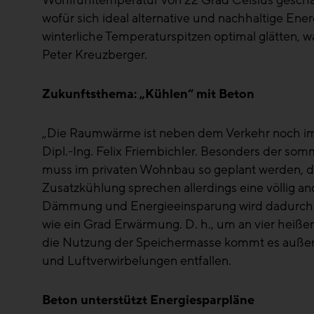
Wohlfühltemperatur von 22 Grad Celsius geschaf
wofür sich ideal alternative und nachhaltige En
winterliche Temperaturspitzen optimal glätten, 
Peter Kreuzberger.
Zukunftsthema: „Kühlen“ mit Beton
„Die Raumwärme ist neben dem Verkehr noch imme
Dipl.-Ing. Felix Friembichler. Besonders der s
muss im privaten Wohnbau so geplant werden, da
Zusatzkühlung sprechen allerdings eine völlig a
Dämmung und Energieeinsparung wird dadurch wi
wie ein Grad Erwärmung. D. h., um an vier heiß
die Nutzung der Speichermasse kommt es auße
und Luftverwirbelungen entfallen.
Beton unterstützt Energiesparpläne