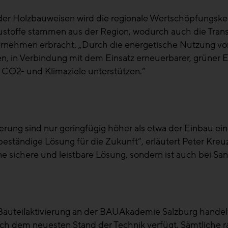
der Holzbauweisen wird die regionale Wertschöpfungske
 Baustoffe stammen aus der Region, wodurch auch die Tr
ernehmen erbracht. „Durch die energetische Nutzung 
n, in Verbindung mit dem Einsatz erneuerbarer, grün
, CO2- und Klimaziele unterstützen.“
ierung sind nur geringfügig höher als etwa der Einbau e
tbeständige Lösung für die Zukunft“, erläutert Peter Kre
ne sichere und leistbare Lösung, sondern ist auch bei Sa
 Bauteilaktivierung an der BAUAkademie Salzburg handel
h dem neuesten Stand der Technik verfügt. Sämtliche 