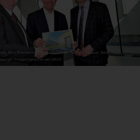
links: Felix Friembichler, VÖZ; LH-STV Dr. Wilfried Haslauer, Bmst. Peter
zberger Gruppensprecher der ARGE