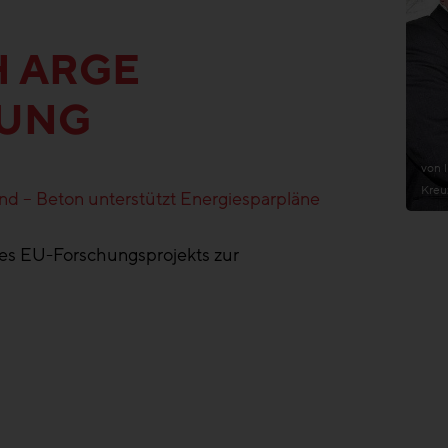
H ARGE
RUNG
von 
Kreu
d – Beton unterstützt Energiesparpläne
 des EU-Forschungsprojekts zur