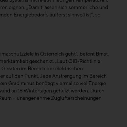
des Systems mit relativ niedrigen Temperaturen,
toren eignen. „Damit lassen sich sommerliche und
den Energiebedarfs äußerst sinnvoll ist“, so
aschutzziele in Österreich geht", betont Bmst.
merksamkeit geschenkt. „Laut OIB-Richtlinie
 Geräten im Bereich der elektrischen
rger auf den Punkt. Jede Anstrengung im Bereich
 Grad minus benötigt viermal so viel Energie
wand an 16 Wintertagen geheizt werden. Durch
m Raum – unangenehme Zuglufterscheinungen