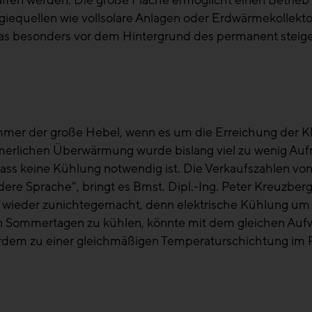
fen werden. Die große Fläche ermöglicht einen Betrieb 
ergiequellen wie vollsolare Anlagen oder Erdwärmekollek
was besonders vor dem Hintergrund des permanent steigen
r der große Hebel, wenn es um die Erreichung der Klim
ommerlichen Überwärmung wurde bislang viel zu wenig Auf
ss keine Kühlung notwendig ist. Die Verkaufszahlen von
ndere Sprache“, bringt es Bmst. Dipl.-Ing. Peter Kreuzbe
eder zunichtegemacht, denn elektrische Kühlung um ein
en Sommertagen zu kühlen, könnte mit dem gleichen Auf
rdem zu einer gleichmäßigen Temperaturschichtung i