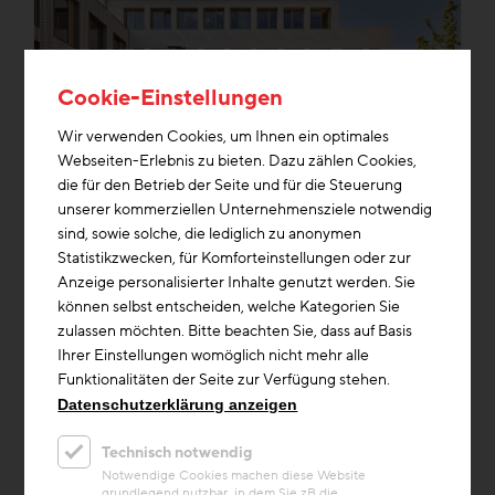
Cookie-Einstellungen
Wir verwenden Cookies, um Ihnen ein optimales
Webseiten-Erlebnis zu bieten. Dazu zählen Cookies,
die für den Betrieb der Seite und für die Steuerung
unserer kommerziellen Unternehmensziele notwendig
sind, sowie solche, die lediglich zu anonymen
Kreislaufwirtschaft
Statistikzwecken, für Komforteinstellungen oder zur
Anzeige personalisierter Inhalte genutzt werden. Sie
Projekt
können selbst entscheiden, welche Kategorien Sie
Konrad Lorenz Gymnasium
zulassen möchten. Bitte beachten Sie, dass auf Basis
Ihrer Einstellungen womöglich nicht mehr alle
Das Konrad-Lorenz-Gymnasium in
Funktionalitäten der Seite zur Verfügung stehen.
Gänserndorf, das größte Gebäude der Stadt,
Datenschutzerklärung anzeigen
wurde modernisiert und erweitert, um Platz
für 1.000 Schülerzu bieten. Beim ...
Technisch notwendig
Baustoffe/Material
Notwendige Cookies machen diese Website
grundlegend nutzbar, in dem Sie zB die