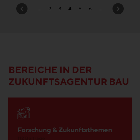
...
2
3
4
5
6
...
BEREICHE IN DER
ZUKUNFTSAGENTUR BAU
Forschung & Zukunftsthemen
112 Beiträge