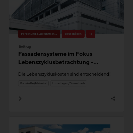
Forschung & Zukunftsthemen
Bauschäden
+3
Beitrag
Fassadensysteme im Fokus
Lebenszyklusbetrachtung -
Ergänzung / OÖ, Stmk, W
Die Lebenszykluskosten sind entscheidend!
Baustoffe/Material
Unterlagen/Downloads