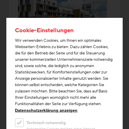
Cookie-Einstellungen
Wir verwenden Cookies, um Ihnen ein optimales
Webseiten-Erlebnis zu bieten. Dazu zählen Cookies,
die für den Betrieb der Seite und für die Steuerung
Forschung & Zukunftsthemen
Bauschäden
+3
unserer kommerziellen Unternehmensziele notwendig
sind, sowie solche, die lediglich zu anonymen
Beitrag
Statistikzwecken, für Komforteinstellungen oder zur
Fassadensysteme Lebenszyklus /
Anzeige personalisierter Inhalte genutzt werden. Sie
Stmk
können selbst entscheiden, welche Kategorien Sie
zulassen möchten. Bitte beachten Sie, dass auf Basis
Nur unter Einbeziehung der Folgekosten
Ihrer Einstellungen womöglich nicht mehr alle
erhält man eine zuverlässige
Funktionalitäten der Seite zur Verfügung stehen.
Entscheidungshilfe zur Auswahl der
Datenschutzerklärung anzeigen
Fassadenkonstruktion.
Technisch notwendig
Unterlagen/Downloads
Notwendige Cookies machen diese Website