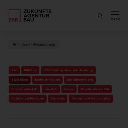
MENÜ
Kosten/Finanzierung
Alle
BAU.Live
BIM - Building Information Modeling
Bauschäden
Bauteilaktivierung
Digitalisierung Bau
Kreislaufwirtschaft
Low Tech
Presse
Produktivität am Bau
Projekte und Forschung
Sanierung
Ökologie und Nachhaltigkeit