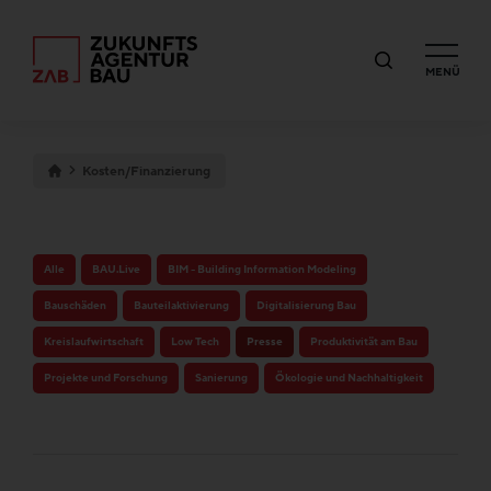
MENÜ
Kosten/Finanzierung
Alle
BAU.Live
BIM - Building Information Modeling
Bauschäden
Bauteilaktivierung
Digitalisierung Bau
Kreislaufwirtschaft
Low Tech
Presse
Produktivität am Bau
Projekte und Forschung
Sanierung
Ökologie und Nachhaltigkeit