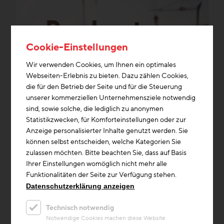
Cookie-Einstellungen
Wir verwenden Cookies, um Ihnen ein optimales
Webseiten-Erlebnis zu bieten. Dazu zählen Cookies,
die für den Betrieb der Seite und für die Steuerung
unserer kommerziellen Unternehmensziele notwendig
sind, sowie solche, die lediglich zu anonymen
Forschung & Zukunftsthemen
Kosten/Finanzierung
+2
Statistikzwecken, für Komforteinstellungen oder zur
Anzeige personalisierter Inhalte genutzt werden. Sie
Beitrag
können selbst entscheiden, welche Kategorien Sie
Einsparungspotenziale bei
zulassen möchten. Bitte beachten Sie, dass auf Basis
Bauwerkskosten – Kostentreiber
Ihrer Einstellungen womöglich nicht mehr alle
am Prüfstand
Funktionalitäten der Seite zur Verfügung stehen.
Fazit - Es müsste an mehreren Schrauben
Datenschutzerklärung anzeigen
gedreht werden.
TGA
leistbares Wohnen
Unterlagen/Downloads
Technisch notwendig
Notwendige Cookies machen diese Website