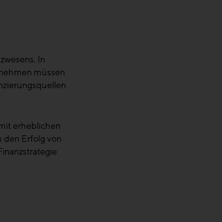
nzwesens. In
ternehmen müssen
anzierungsquellen
mit erheblichen
m den Erfolg von
Finanzstrategie