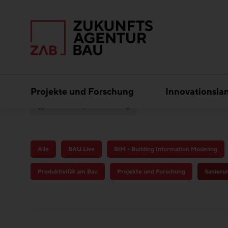
Projekte und Forschung
Innovationsla
Kosten/Finanzierung
Alle
BAU.Live
BIM - Building Information Modeling
Produktivität am Bau
Projekte und Forschung
Sanieru