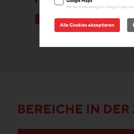
Google Maps
Bei der Einbindung von Google Maps werd
Heizung & Kühlung
Baustoffe/Material
Speic
Alle Cookies akzeptieren
BEREICHE IN DE