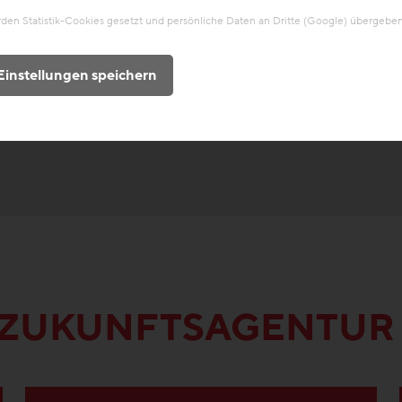
en Statistik-Cookies gesetzt und persönliche Daten an Dritte (Google) übergeben
hermasse
Bauwirtschaft
Mediathek
Unterlagen/Downloads
Einstellungen speichern
Aus/Fortbildung
R ZUKUNFTSAGENTUR