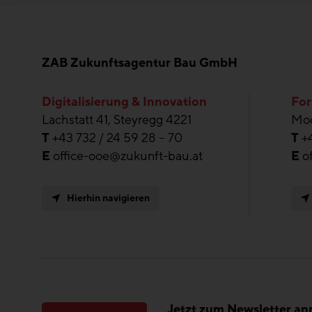
ZAB Zukunftsagentur Bau GmbH
Digitalisierung & Innovation
For
Lachstatt 41, Steyregg 4221
Moo
T
+43 732 / 24 59 28 – 70
T
+
E
office-ooe@zukunft-bau.at
E
o
Hierhin navigieren
Jetzt zum Newsletter a