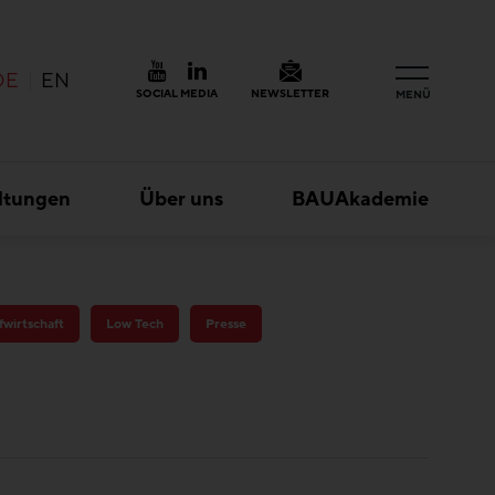
DE
EN
SOCIAL MEDIA
NEWSLETTER
MENÜ
ltungen
Über uns
BAUAkademie
fwirtschaft
Low Tech
Presse