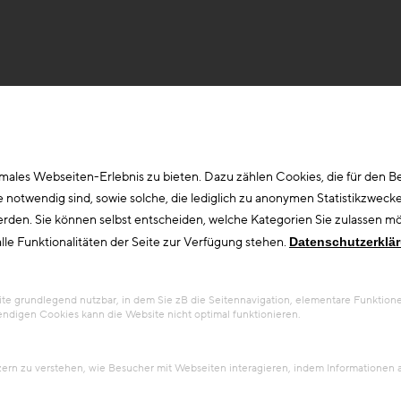
ales Webseiten-Erlebnis zu bieten. Dazu zählen Cookies, die für den Bet
otwendig sind, sowie solche, die lediglich zu anonymen Statistikzwecke
erden. Sie können selbst entscheiden, welche Kategorien Sie zulassen möc
lle Funktionalitäten der Seite zur Verfügung stehen.
Datenschutzerklä
 grundlegend nutzbar, in dem Sie zB die Seitennavigation, elementare Funktionen
ndigen Cookies kann die Website nicht optimal funktionieren.
tzern zu verstehen, wie Besucher mit Webseiten interagieren, indem Information
rie Kosten/Finanzierung, di