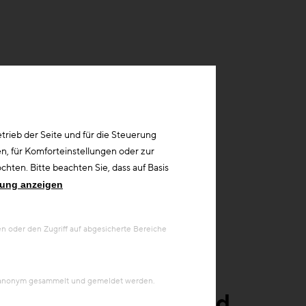
rieb der Seite und für die Steuerung
n, für Komforteinstellungen oder zur
hten. Bitte beachten Sie, dass auf Basis
rung anzeigen
 oder den Zugriff auf abgesicherte Bereiche
en anonym gesammelt und gemeldet werden.
e aktuell gefragt sind