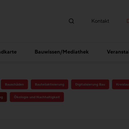
Kontakt
ndkarte
Bauwissen/Mediathek
Veransta
Bauschäden
Bauteilaktivierung
Digitalisierung Bau
Kreislau
ng
Ökologie und Nachhaltigkeit