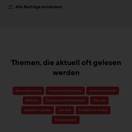
Alle Beiträge entdecken
Themen, die aktuell oft gelesen
werden
Bauteilaktivierung
Projekte und Forschung
Kreislaufwirtschaft
BAU.Live
Ökologie und Nachhaltigkeit
Über uns
Digitalisierung Bau
Low Tech
Produktivität am Bau
Energiezukunft