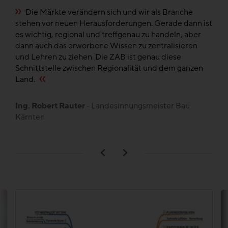
e
Die Märkte verändern sich und wir als Branche
n
stehen vor neuen Herausforderungen. Gerade dann ist
di
el
es wichtig, regional und treffgenau zu handeln, aber
di
dann auch das erworbene Wissen zu zentralisieren
fü
und Lehren zu ziehen. Die ZAB ist genau diese
de
en
Schnittstelle zwischen Regionalität und dem ganzen
,
Land.
B
L
Ing. Robert Rauter
- Landesinnungsmeister Bau
Kärnten
n