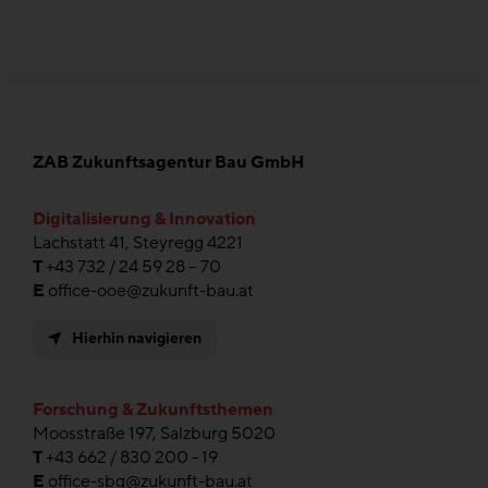
ZAB Zukunftsagentur Bau GmbH
Digitalisierung & Innovation
Lachstatt 41, Steyregg 4221
T
+43 732 / 24 59 28 – 70
E
office-ooe@zukunft-bau.at
Hierhin navigieren
Forschung & Zukunftsthemen
Moosstraße 197, Salzburg 5020
T
+43 662 / 830 200 - 19
E
office-sbg@zukunft-bau.at