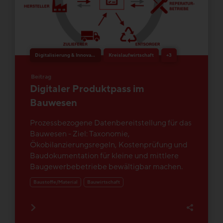
Digitalisierung & Innovation
Kreislaufwirtschaft
+3
Beitrag
Digitaler Produktpass im
Bauwesen
Prozessbezogene Datenbereitstellung für das
Bauwesen - Ziel: Taxonomie,
Ökobilanzierungsregeln, Kostenprüfung und
Baudokumentation für kleine und mittlere
Baugewerbebetriebe bewältigbar machen.
Baustoffe/Material
Bauwirtschaft