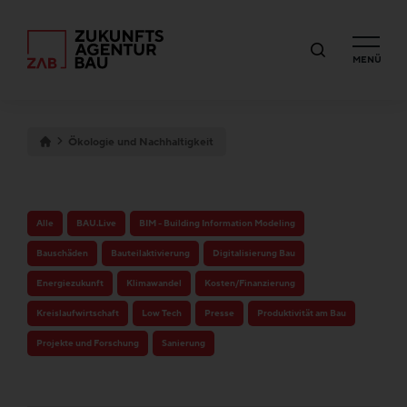
MENÜ
Ökologie und Nachhaltigkeit
Alle
BAU.Live
BIM - Building Information Modeling
Bauschäden
Bauteilaktivierung
Digitalisierung Bau
Energiezukunft
Klimawandel
Kosten/Finanzierung
Kreislaufwirtschaft
Low Tech
Presse
Produktivität am Bau
Projekte und Forschung
Sanierung