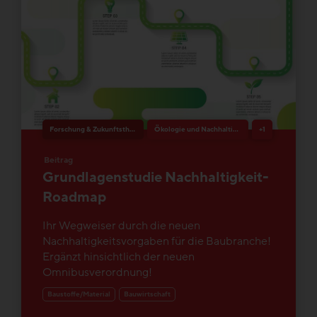
Forschung & Zukunftsthemen
Ökologie und Nachhaltigkeit
+1
Beitrag
Grundlagenstudie Nachhaltigkeit-
Roadmap
Ihr Wegweiser durch die neuen
Nachhaltigkeitsvorgaben für die Baubranche!
Ergänzt hinsichtlich der neuen
Omnibusverordnung!
Baustoffe/Material
Bauwirtschaft