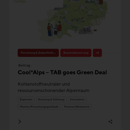
Forschung & Zukunftsthemen
Bauteilaktivierung
+4
Beitrag
Cool*Alps – TAB goes Green Deal
Kohlenstoffneutraler und
ressourcenschonender Alpenraum
Experten
Heizung & Kühlung
Innovation
Muster/Forschungsgebäude
Partner/Netzwerk