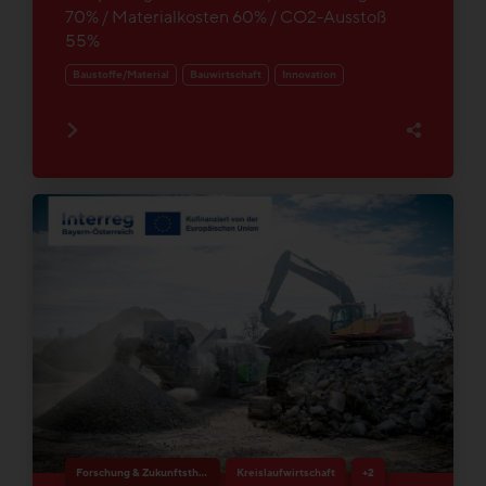
70% / Materialkosten 60% / CO2-Ausstoß
55%
Baustoffe/Material
Bauwirtschaft
Innovation
Forschung & Zukunftsthemen
Kreislaufwirtschaft
+2