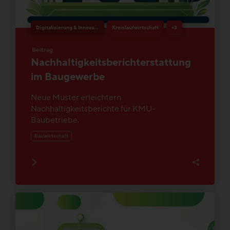
Digitalisierung & Innovation
Kreislaufwirtschaft
+3
Beitrag
Nachhaltigkeitsberichterstattung
im Baugewerbe
Neue Muster erleichtern
Nachhaltigkeitsberichte für KMU-
Baubetriebe.
Bauwirtschaft