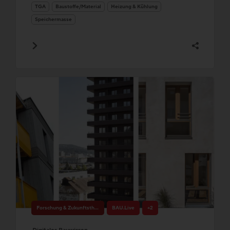
TGA
Baustoffe/Material
Heizung & Kühlung
Speichermasse
Forschung & Zukunftsthemen
BAU.Live
+2
Digitales Bauwissen