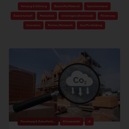
Heizung & Kühlung
Baustoffe/Material
Speichermasse
Bauwirtschaft
Mediathek
Unterlagen/Downloads
Förderung
Innovation
Partner/Netzwerk
Aus/Fortbildung
Forschung & Zukunftsthemen
Klimawandel
+2