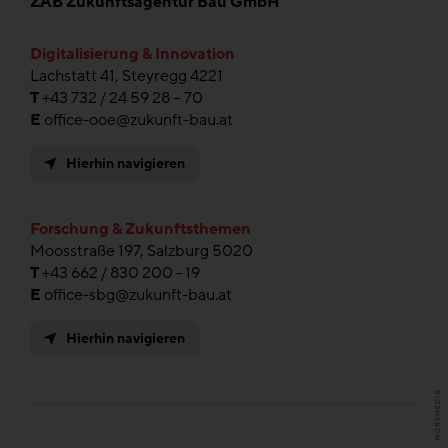
ZAB Zukunftsagentur Bau GmbH
Digitalisierung & Innovation
Lachstatt 41, Steyregg 4221
T
+43 732 / 24 59 28 – 70
E
office-ooe@zukunft-bau.at
Hierhin navigieren
Forschung & Zukunftsthemen
Moosstraße 197, Salzburg 5020
T
+43 662 / 830 200 - 19
E
office-sbg@zukunft-bau.at
Hierhin navigieren