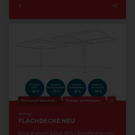
Forschung & Zukunftsthemen
Ökologie und Nachhaltigkeit
+1
Beitrag
FLACHDECKE NEU
Einsparungen: Beton 40% / Bewehrungsstahl