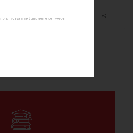
en anonym gesammelt und gemeldet werden.
.
 BAU
Bildung &