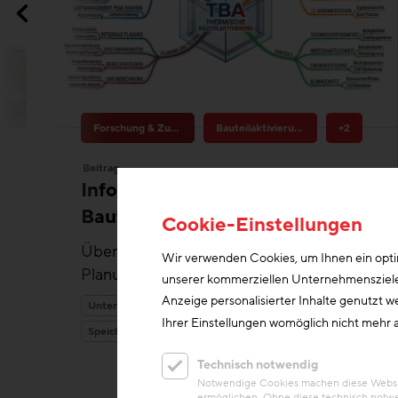
Forschung & Zukunftsthemen
Bauteilaktivierung
+2
Beitrag
Informationsportal Thermische
Bauteilaktivierung
Überblick über Projektentwicklung,
Planungsgrundsätze und Best Practices
Cookie-Einstellungen
Unterlagen/Downloads
Heizung & Kühlung
Wir verwenden Cookies, um Ihnen ein optim
Speichermasse
unserer kommerziellen Unternehmensziele n
Anzeige personalisierter Inhalte genutzt w
Ihrer Einstellungen womöglich nicht mehr a
Technisch notwendig
Notwendige Cookies machen diese Website
ermöglichen. Ohne diese technisch notwe